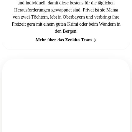
und individuell, damit diese bestens für die täglichen
Herausforderungen gewappnet sind. Privat ist sie Mama
von zwei Töchtern, lebt in Oberbayern und verbringt ihre
Freizeit gern mit einem guten Krimi oder beim Wandern in
den Bergen.
Mehr über das Zenkita Team
NEWSLETTER · 0 €
Newsletter für Kita-Träger
Tipps, Tools und rechtzeitige Fristen-Erinnerungen
für deinen Alltag — direkt in dein Postfach. Als
Abonnent:in kommst du außerdem an unsere
kostenlosen Ressourcen.