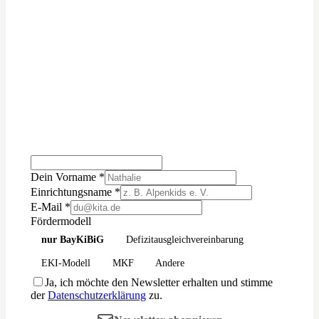
Checkliste: vom Newbie zum Profi-Vorstand
Förderkalender mit allen Fristen
Webinar: die richtigen Tools
Onboarding-Guide für Vorstände
Alle 0 € Angebote ansehen
Dein Vorname
*
Einrichtungsname
*
E-Mail
*
Fördermodell
nur BayKiBiG
Defizitausgleichvereinbarung
EKI-Modell
MKF
Andere
Ja, ich möchte den Newsletter erhalten und stimme
der
Datenschutzerklärung
zu.